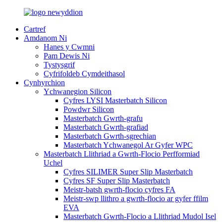
Cartref
Amdanom Ni
Hanes y Cwmni
Pam Dewis Ni
Tystysgrif
Cyfrifoldeb Cymdeithasol
Cynhyrchion
Ychwanegion Silicon
Cyfres LYSI Masterbatch Silicon
Powdwr Silicon
Masterbatch Gwrth-grafu
Masterbatch Gwrth-grafiad
Masterbatch Gwrth-sgrechian
Masterbatch Ychwanegol Ar Gyfer WPC
Masterbatch Llithriad a Gwrth-Flocio Perfformiad
Uchel
Cyfres SILIMER Super Slip Masterbatch
Cyfres SF Super Slip Masterbatch
Meistr-batsh gwrth-flocio cyfres FA
Meistr-swp llithro a gwrth-flocio ar gyfer ffilm
EVA
Masterbatch Gwrth-Flocio a Llithriad Mudol Isel