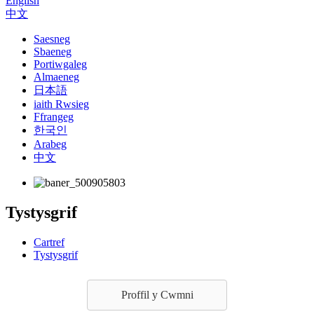
English
中文
Saesneg
Sbaeneg
Portiwgaleg
Almaeneg
日本語
iaith Rwsieg
Ffrangeg
한국인
Arabeg
中文
Tystysgrif
Cartref
Tystysgrif
Proffil y Cwmni