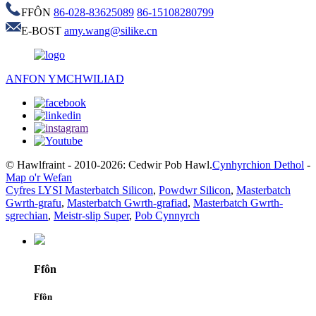
FFÔN
86-028-83625089
86-15108280799
E-BOST
amy.wang@silike.cn
ANFON YMCHWILIAD
© Hawlfraint - 2010-2026: Cedwir Pob Hawl.
Cynhyrchion Dethol
-
Map o'r Wefan
Cyfres LYSI Masterbatch Silicon
,
Powdwr Silicon
,
Masterbatch
Gwrth-grafu
,
Masterbatch Gwrth-grafiad
,
Masterbatch Gwrth-
sgrechian
,
Meistr-slip Super
,
Pob Cynnyrch
Ffôn
Ffôn