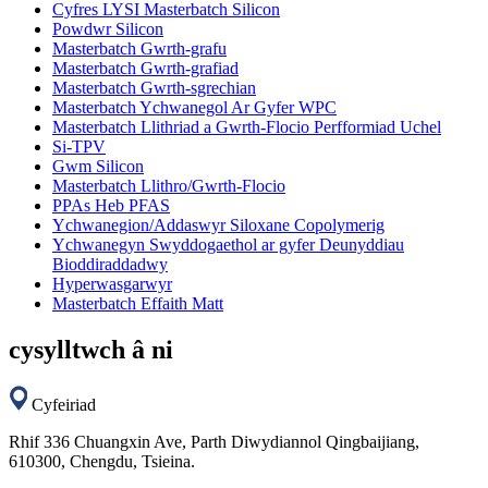
Cyfres LYSI Masterbatch Silicon
Powdwr Silicon
Masterbatch Gwrth-grafu
Masterbatch Gwrth-grafiad
Masterbatch Gwrth-sgrechian
Masterbatch Ychwanegol Ar Gyfer WPC
Masterbatch Llithriad a Gwrth-Flocio Perfformiad Uchel
Si-TPV
Gwm Silicon
Masterbatch Llithro/Gwrth-Flocio
PPAs Heb PFAS
Ychwanegion/Addaswyr Siloxane Copolymerig
Ychwanegyn Swyddogaethol ar gyfer Deunyddiau
Bioddiraddadwy
Hyperwasgarwyr
Masterbatch Effaith Matt
cysylltwch â ni
Cyfeiriad
Rhif 336 Chuangxin Ave, Parth Diwydiannol Qingbaijiang,
610300, Chengdu, Tsieina.