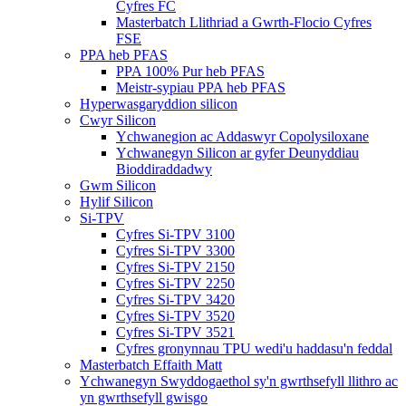
Cyfres FC
Masterbatch Llithriad a Gwrth-Flocio Cyfres
FSE
PPA heb PFAS
PPA 100% Pur heb PFAS
Meistr-sypiau PPA heb PFAS
Hyperwasgaryddion silicon
Cwyr Silicon
Ychwanegion ac Addaswyr Copolysiloxane
Ychwanegyn Silicon ar gyfer Deunyddiau
Bioddiraddadwy
Gwm Silicon
Hylif Silicon
Si-TPV
Cyfres Si-TPV 3100
Cyfres Si-TPV 3300
Cyfres Si-TPV 2150
Cyfres Si-TPV 2250
Cyfres Si-TPV 3420
Cyfres Si-TPV 3520
Cyfres Si-TPV 3521
Cyfres gronynnau TPU wedi'u haddasu'n feddal
Masterbatch Effaith Matt
Ychwanegyn Swyddogaethol sy'n gwrthsefyll llithro ac
yn gwrthsefyll gwisgo