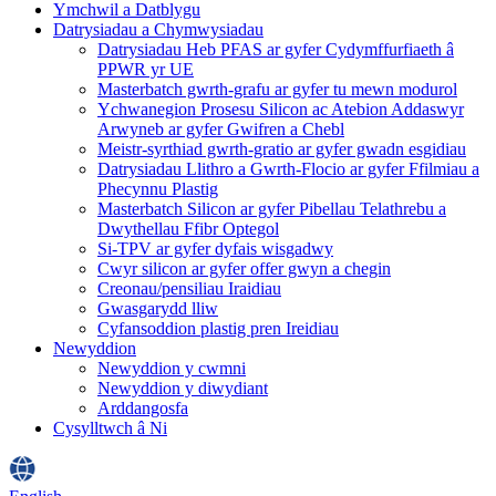
Ymchwil a Datblygu
Datrysiadau a Chymwysiadau
Datrysiadau Heb PFAS ar gyfer Cydymffurfiaeth â
PPWR yr UE
Masterbatch gwrth-grafu ar gyfer tu mewn modurol
Ychwanegion Prosesu Silicon ac Atebion Addaswyr
Arwyneb ar gyfer Gwifren a Chebl
Meistr-syrthiad gwrth-gratio ar gyfer gwadn esgidiau
Datrysiadau Llithro a Gwrth-Flocio ar gyfer Ffilmiau a
Phecynnu Plastig
Masterbatch Silicon ar gyfer Pibellau Telathrebu a
Dwythellau Ffibr Optegol
Si-TPV ar gyfer dyfais wisgadwy
Cwyr silicon ar gyfer offer gwyn a chegin
Creonau/pensiliau Iraidiau
Gwasgarydd lliw
Cyfansoddion plastig pren Ireidiau
Newyddion
Newyddion y cwmni
Newyddion y diwydiant
Arddangosfa
Cysylltwch â Ni