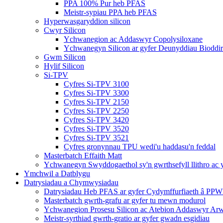
PPA 100% Pur heb PFAS
Meistr-sypiau PPA heb PFAS
Hyperwasgaryddion silicon
Cwyr Silicon
Ychwanegion ac Addaswyr Copolysiloxane
Ychwanegyn Silicon ar gyfer Deunyddiau Biodd
Gwm Silicon
Hylif Silicon
Si-TPV
Cyfres Si-TPV 3100
Cyfres Si-TPV 3300
Cyfres Si-TPV 2150
Cyfres Si-TPV 2250
Cyfres Si-TPV 3420
Cyfres Si-TPV 3520
Cyfres Si-TPV 3521
Cyfres gronynnau TPU wedi'u haddasu'n feddal
Masterbatch Effaith Matt
Ychwanegyn Swyddogaethol sy'n gwrthsefyll llithro ac 
Ymchwil a Datblygu
Datrysiadau a Chymwysiadau
Datrysiadau Heb PFAS ar gyfer Cydymffurfiaeth â PP
Masterbatch gwrth-grafu ar gyfer tu mewn modurol
Ychwanegion Prosesu Silicon ac Atebion Addaswyr Arw
Meistr-syrthiad gwrth-gratio ar gyfer gwadn esgidiau