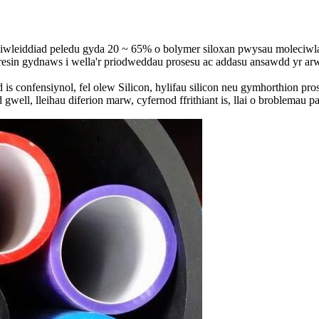
miwleiddiad peledu gyda 20 ~ 65% o bolymer siloxan pwysau moleciwl
m resin gydnaws i wella'r priodweddau prosesu ac addasu ansawdd yr ar
 confensiynol, fel olew Silicon, hylifau silicon neu gymhorthion prose
gwell, lleihau diferion marw, cyfernod ffrithiant is, llai o broblemau p