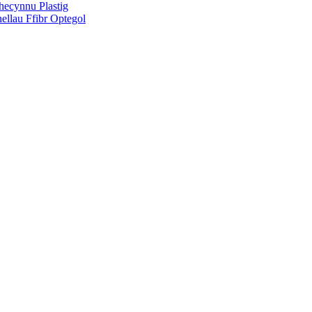
Phecynnu Plastig
hellau Ffibr Optegol