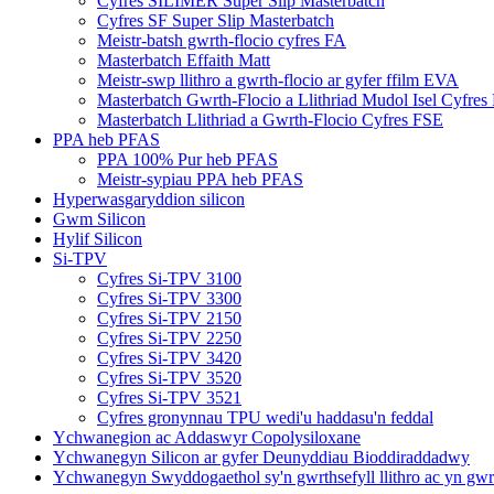
Cyfres SILIMER Super Slip Masterbatch
Cyfres SF Super Slip Masterbatch
Meistr-batsh gwrth-flocio cyfres FA
Masterbatch Effaith Matt
Meistr-swp llithro a gwrth-flocio ar gyfer ffilm EVA
Masterbatch Gwrth-Flocio a Llithriad Mudol Isel Cyfres
Masterbatch Llithriad a Gwrth-Flocio Cyfres FSE
PPA heb PFAS
PPA 100% Pur heb PFAS
Meistr-sypiau PPA heb PFAS
Hyperwasgaryddion silicon
Gwm Silicon
Hylif Silicon
Si-TPV
Cyfres Si-TPV 3100
Cyfres Si-TPV 3300
Cyfres Si-TPV 2150
Cyfres Si-TPV 2250
Cyfres Si-TPV 3420
Cyfres Si-TPV 3520
Cyfres Si-TPV 3521
Cyfres gronynnau TPU wedi'u haddasu'n feddal
Ychwanegion ac Addaswyr Copolysiloxane
Ychwanegyn Silicon ar gyfer Deunyddiau Bioddiraddadwy
Ychwanegyn Swyddogaethol sy'n gwrthsefyll llithro ac yn gwr