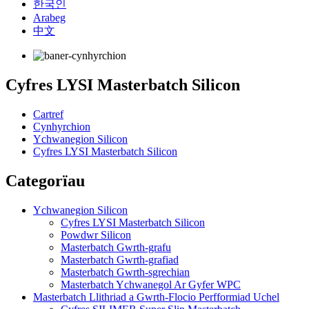
한국인
Arabeg
中文
Cyfres LYSI Masterbatch Silicon
Cartref
Cynhyrchion
Ychwanegion Silicon
Cyfres LYSI Masterbatch Silicon
Categorïau
Ychwanegion Silicon
Cyfres LYSI Masterbatch Silicon
Powdwr Silicon
Masterbatch Gwrth-grafu
Masterbatch Gwrth-grafiad
Masterbatch Gwrth-sgrechian
Masterbatch Ychwanegol Ar Gyfer WPC
Masterbatch Llithriad a Gwrth-Flocio Perfformiad Uchel