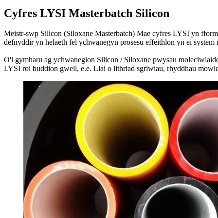
Cyfres LYSI Masterbatch Silicon
Meistr-swp Silicon (Siloxane Masterbatch) Mae cyfres LYSI yn ffor
defnyddir yn helaeth fel ychwanegyn prosesu effeithlon yn ei syste
O'i gymharu ag ychwanegion Silicon / Siloxane pwysau moleciwlaidd is
LYSI roi buddion gwell, e.e. Llai o lithriad sgriwiau, rhyddhau mowld 