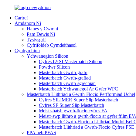
Cartref
Amdanom Ni
Hanes y Cwmni
Pam Dewis Ni
Tystysgrif
Cyfrifoldeb Cymdeithasol
Cynhyrchion
Ychwanegion Silicon
Cyfres LYSI Masterbatch Silicon
Powdwr Silicon
Masterbatch Gwrth-grafu
Masterbatch Gwrth-grafiad
Masterbatch Gwrth-sgrechian
Masterbatch Ychwanegol Ar Gyfer WPC
Masterbatch Llithriad a Gwrth-Flocio Perfformiad Uchel
Cyfres SILIMER Super Slip Masterbatch
Cyfres SF Super Slip Masterbatch
Meistr-batsh gwrth-flocio cyfres FA
Meistr-swp llithro a gwrth-flocio ar gyfer ffilm E
Masterbatch Gwrth-Flocio a Llithriad Mudol Isel 
Masterbatch Llithriad a Gwrth-Flocio Cyfres FSE
PPA heb PFAS