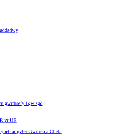
iraddadwy
yn gwrthsefyll gwisgo
WR yr UE
yneb ar gyfer Gwifren a Chebl