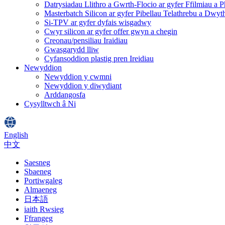
Datrysiadau Llithro a Gwrth-Flocio ar gyfer Ffilmiau a 
Masterbatch Silicon ar gyfer Pibellau Telathrebu a Dwyt
Si-TPV ar gyfer dyfais wisgadwy
Cwyr silicon ar gyfer offer gwyn a chegin
Creonau/pensiliau Iraidiau
Gwasgarydd lliw
Cyfansoddion plastig pren Ireidiau
Newyddion
Newyddion y cwmni
Newyddion y diwydiant
Arddangosfa
Cysylltwch â Ni
English
中文
Saesneg
Sbaeneg
Portiwgaleg
Almaeneg
日本語
iaith Rwsieg
Ffrangeg