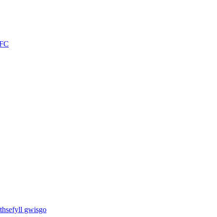
 FC
thsefyll gwisgo