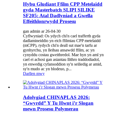
Hybu Gludiant Ffilm CPP Metelaidd
gyda Masterbatch SLIPI SILIKE
SF205: Atal Dadlyniad a Gwella
Effeithlonrwydd Prosesu
gan admin ar 26-04-30
Cyflwyniad: Os ydych chi'n cael trafferth gyda
dadlamineiddio yn eich ffilmiau CPP metelaidd
(mCPP), rydych chi'n deall sut mae'n tarfu ar
gynhyrchu, yn lleihau ansawdd ffilm, ac yn
cynyddu costau gweithredol. Mae hyn yn aml yn
cael ei achosi gan asiantau llithro traddodiadol,
yn enwedig cyfansoddion sy'n seiliedig ar amid,
sy'n mudo ac yn blodeuo, p...
Darllen mwy
Adolygiad CHINAPLAS 2026:
“Gwyrdd” Y Tu Hwnt i’r Slogan
mewn Prosesu Polymerau