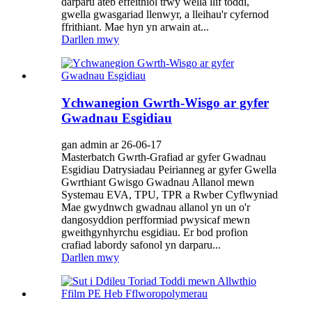
darparu ateb effeithiol trwy wella llif toddi,
gwella gwasgariad llenwyr, a lleihau'r cyfernod
ffrithiant. Mae hyn yn arwain at...
Darllen mwy
Ychwanegion Gwrth-Wisgo ar gyfer
Gwadnau Esgidiau
gan admin ar 26-06-17
Masterbatch Gwrth-Grafiad ar gyfer Gwadnau
Esgidiau Datrysiadau Peirianneg ar gyfer Gwella
Gwrthiant Gwisgo Gwadnau Allanol mewn
Systemau EVA, TPU, TPR a Rwber Cyflwyniad
Mae gwydnwch gwadnau allanol yn un o'r
dangosyddion perfformiad pwysicaf mewn
gweithgynhyrchu esgidiau. Er bod profion
crafiad labordy safonol yn darparu...
Darllen mwy