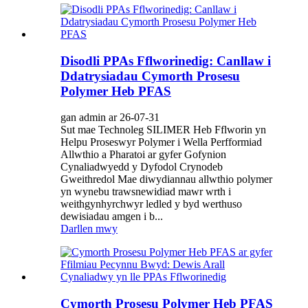
Disodli PPAs Fflworinedig: Canllaw i
Ddatrysiadau Cymorth Prosesu
Polymer Heb PFAS
gan admin ar 26-07-31
Sut mae Technoleg SILIMER Heb Fflworin yn
Helpu Proseswyr Polymer i Wella Perfformiad
Allwthio a Pharatoi ar gyfer Gofynion
Cynaliadwyedd y Dyfodol Crynodeb
Gweithredol Mae diwydiannau allwthio polymer
yn wynebu trawsnewidiad mawr wrth i
weithgynhyrchwyr ledled y byd werthuso
dewisiadau amgen i b...
Darllen mwy
Cymorth Prosesu Polymer Heb PFAS