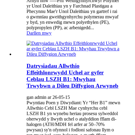
Arnyn nhw —–Prif Weithgynhyrchwyr Polymer
yr Unol Daleithiau yn y Farchnad Plastigau a
Phecynnu Mae'r Unol Daleithiau yn gartref i rai
o gwmnïau gweithgynhyrchu polymerau mwyaf
y byd, yn enwedig mewn polyethylen (PE),
polypropylen (PP), ac arbenigedd...
Darllen mwy
Datrysiadau Allwthio
Effeithlonrwydd Uchel ar gyfer
Ceblau LSZH B1: Mwyhau
Trwybwn a Dileu Diffygion Arwyneb
gan admin ar 26-05-15
Pwyntiau Poen y Diwydiant: Yr “Her B1” mewn
Allwthio Cebl LSZH Mae cynhyrchu cebl
LSZH B1 yn wynebu heriau prosesu sylweddol
oherwydd y llwyth uchel o atalyddion fflam di-
halogen (ATH/MDH fel arfer ar 50–70%
pwysau) sy'n ofynnol i fodloni safonau llym o