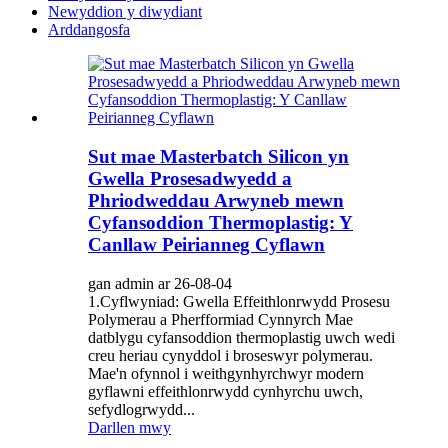
Newyddion y diwydiant
Arddangosfa
Sut mae Masterbatch Silicon yn
Gwella Prosesadwyedd a
Phriodweddau Arwyneb mewn
Cyfansoddion Thermoplastig: Y
Canllaw Peirianneg Cyflawn
gan admin ar 26-08-04
1.Cyflwyniad: Gwella Effeithlonrwydd Prosesu
Polymerau a Pherfformiad Cynnyrch Mae
datblygu cyfansoddion thermoplastig uwch wedi
creu heriau cynyddol i broseswyr polymerau.
Mae'n ofynnol i weithgynhyrchwyr modern
gyflawni effeithlonrwydd cynhyrchu uwch,
sefydlogrwydd...
Darllen mwy