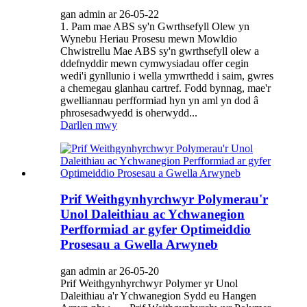
gan admin ar 26-05-22
1. Pam mae ABS sy'n Gwrthsefyll Olew yn
Wynebu Heriau Prosesu mewn Mowldio
Chwistrellu Mae ABS sy'n gwrthsefyll olew a
ddefnyddir mewn cymwysiadau offer cegin
wedi'i gynllunio i wella ymwrthedd i saim, gwres
a chemegau glanhau cartref. Fodd bynnag, mae'r
gwelliannau perfformiad hyn yn aml yn dod â
phrosesadwyedd is oherwydd...
Darllen mwy
Prif Weithgynhyrchwyr Polymerau'r
Unol Daleithiau ac Ychwanegion
Perfformiad ar gyfer Optimeiddio
Prosesau a Gwella Arwyneb
gan admin ar 26-05-20
Prif Weithgynhyrchwyr Polymer yr Unol
Daleithiau a'r Ychwanegion Sydd eu Hangen