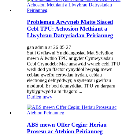
Problemau Arwyneb Matte Siaced
Cebl TPU: Achosion Methiant a
Llwybrau Datrysiadau Peirianneg
gan admin ar 26-05-27
Sut i Gyflawni Ymddangosiad Mat Sefydlog
mewn Allwthio TPU ar gyfer Cymwysiadau
Cebl Crynodeb: Mae ansawdd wyneb cebl TPU
wedi dod yn ffactor cynyddol bwysig mewn
ceblau gwefru cerbydau trydan, ceblau
electroneg defnyddwyr, a systemau gwifrau
modurol. Er bod deunyddiau TPU yn darparu
hyblygrwydd a m rhagorol...
Darllen mwy
ABS mewn Offer Cegin: Heriau
Prosesu ac Atebion Peirianneg