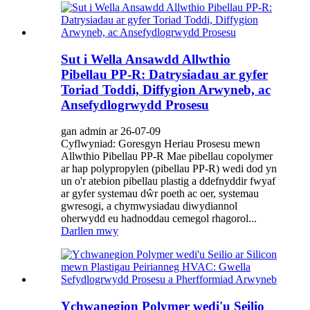
Sut i Wella Ansawdd Allwthio
Pibellau PP-R: Datrysiadau ar gyfer
Toriad Toddi, Diffygion Arwyneb, ac
Ansefydlogrwydd Prosesu
gan admin ar 26-07-09
Cyflwyniad: Goresgyn Heriau Prosesu mewn
Allwthio Pibellau PP-R Mae pibellau copolymer
ar hap polypropylen (pibellau PP-R) wedi dod yn
un o'r atebion pibellau plastig a ddefnyddir fwyaf
ar gyfer systemau dŵr poeth ac oer, systemau
gwresogi, a chymwysiadau diwydiannol
oherwydd eu hadnoddau cemegol rhagorol...
Darllen mwy
Ychwanegion Polymer wedi'u Seilio