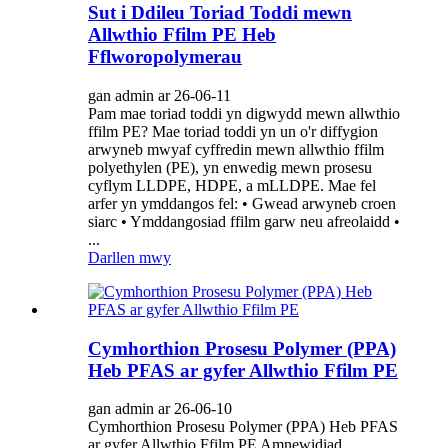
Sut i Ddileu Toriad Toddi mewn
Allwthio Ffilm PE Heb
Fflworopolymerau
gan admin ar 26-06-11
Pam mae toriad toddi yn digwydd mewn allwthio
ffilm PE? Mae toriad toddi yn un o'r diffygion
arwyneb mwyaf cyffredin mewn allwthio ffilm
polyethylen (PE), yn enwedig mewn prosesu
cyflym LLDPE, HDPE, a mLLDPE. Mae fel
arfer yn ymddangos fel: • Gwead arwyneb croen
siarc • Ymddangosiad ffilm garw neu afreolaidd •
...
Darllen mwy
Cymhorthion Prosesu Polymer (PPA)
Heb PFAS ar gyfer Allwthio Ffilm PE
gan admin ar 26-06-10
Cymhorthion Prosesu Polymer (PPA) Heb PFAS
ar gyfer Allwthio Ffilm PE Amnewidiad