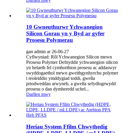
Darllen mwy
10 Gwneuthurwr Ychwanegion
Silicon Gorau yn y Byd ar gyfer
Prosesu Polymerau
gan admin ar 26-06-27
Cyflwyniad: Rôl Ychwanegion Silicon mewn
Prosesu Polymer Defnyddir ychwanegion silicon
yn helaeth fel cymhorthion prosesu ac addaswyr
swyddogaethol mewn gweithgynhyrchu polymer
i reoleiddio ymddygiad toddi, gwella
priodweddau arwyneb, a gwella sefydlogrwydd
prosesu o dan dymheredd uchel...
Darllen mwy
Heriau System Ffilm Chwythedig