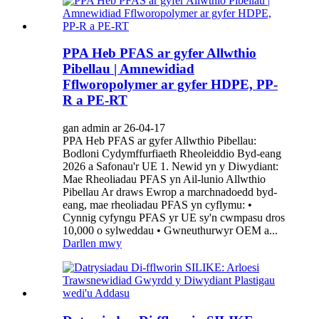
PPA Heb PFAS ar gyfer Allwthio
Pibellau | Amnewidiad
Fflworopolymer ar gyfer HDPE, PP-
R a PE-RT
gan admin ar 26-04-17
PPA Heb PFAS ar gyfer Allwthio Pibellau:
Bodloni Cydymffurfiaeth Rheoleiddio Byd-eang
2026 a Safonau'r UE 1. Newid yn y Diwydiant:
Mae Rheoliadau PFAS yn Ail-lunio Allwthio
Pibellau Ar draws Ewrop a marchnadoedd byd-
eang, mae rheoliadau PFAS yn cyflymu: •
Cynnig cyfyngu PFAS yr UE sy'n cwmpasu dros
10,000 o sylweddau • Gwneuthurwyr OEM a...
Darllen mwy