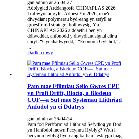
gan admin ar 26-04-27
Adolygiad Arddangosfa CHINAPLAS 2026:
Trobwynt ar gyfer Arloesi Yn 2026, mae'r
diwydiant polymerau byd-eang yn sefyll ar
groesffordd strategol hollbwysig. Yn
CHINAPLAS 2026 a ddaeth i ben yn
ddiweddar, anfonodd y diwydiant signal clir a
chryf: “Cynaliadwyedd,” “Economi Gylchol,” a
...
Darllen mwy
Pam mae Ffilmiau Selio Gwres CPE
yn Profi Drifft, Blocio, a Blodeuo
COF—a Sut mae Systemau Llithriad
Anfudol yn ei Ddatrys
gan admin ar 26-04-24
Pam fod Perfformiad Llithriad Sefydlog yn Dod
yn Hanfodol mewn Pecynnu Hyblyg? Wrth i
becynnu hyblyg byd-eang barhau i esblygu tuag