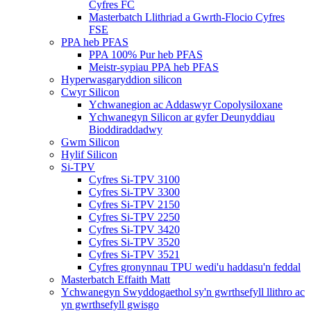
Cyfres FC
Masterbatch Llithriad a Gwrth-Flocio Cyfres
FSE
PPA heb PFAS
PPA 100% Pur heb PFAS
Meistr-sypiau PPA heb PFAS
Hyperwasgaryddion silicon
Cwyr Silicon
Ychwanegion ac Addaswyr Copolysiloxane
Ychwanegyn Silicon ar gyfer Deunyddiau
Bioddiraddadwy
Gwm Silicon
Hylif Silicon
Si-TPV
Cyfres Si-TPV 3100
Cyfres Si-TPV 3300
Cyfres Si-TPV 2150
Cyfres Si-TPV 2250
Cyfres Si-TPV 3420
Cyfres Si-TPV 3520
Cyfres Si-TPV 3521
Cyfres gronynnau TPU wedi'u haddasu'n feddal
Masterbatch Effaith Matt
Ychwanegyn Swyddogaethol sy'n gwrthsefyll llithro ac
yn gwrthsefyll gwisgo