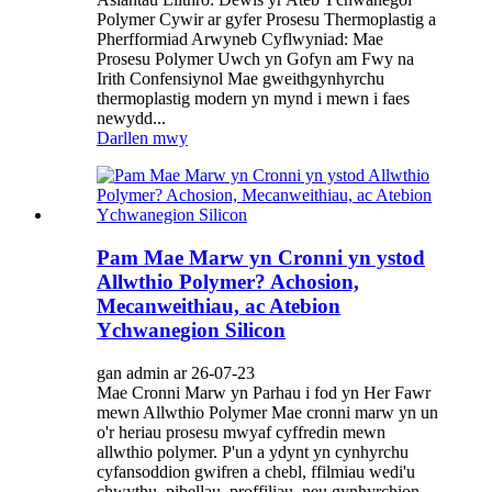
Polymer Cywir ar gyfer Prosesu Thermoplastig a
Pherfformiad Arwyneb Cyflwyniad: Mae
Prosesu Polymer Uwch yn Gofyn am Fwy na
Irith Confensiynol Mae gweithgynhyrchu
thermoplastig modern yn mynd i mewn i faes
newydd...
Darllen mwy
Pam Mae Marw yn Cronni yn ystod
Allwthio Polymer? Achosion,
Mecanweithiau, ac Atebion
Ychwanegion Silicon
gan admin ar 26-07-23
Mae Cronni Marw yn Parhau i fod yn Her Fawr
mewn Allwthio Polymer Mae cronni marw yn un
o'r heriau prosesu mwyaf cyffredin mewn
allwthio polymer. P'un a ydynt yn cynhyrchu
cyfansoddion gwifren a chebl, ffilmiau wedi'u
chwythu, pibellau, proffiliau, neu gynhyrchion