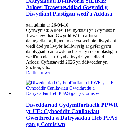
Datrysiadau Di-fflworin SILIKE:
Arloesi Trawsnewidiad Gwyrdd y
Diwydiant Plastigau wedi'u Addasu
gan admin ar 26-04-10
Cyflwyniad: Arloesi Deunyddiau yn Grymuso'r
Trawsnewidiad Gwyrdd Wrth i arloesi
deunyddiau gyflymu, mae cydweithio diwydiant
wedi dod yn llwybr hollbwysig ar gyfer gyrru
datblygiad o ansawdd uchel yn y sector plastigau
wedi'u haddasu. Cynhaliwyd Cynhadledd
Arloesi Cyfansawdd 2026 yn ddiweddar yn
Suzhou, Ch...
Darllen mwy
Diweddariad Cydymffurfiaeth PPWR
yr UE: Cyhoeddir Canllawiau
Gweithredu a Datrysiadau Heb PFAS
gan y Comisiwn