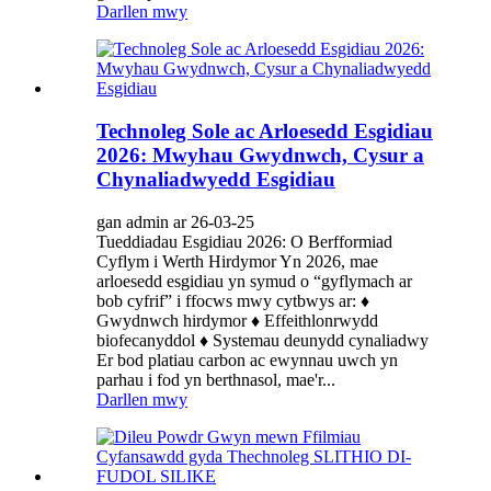
Darllen mwy
Technoleg Sole ac Arloesedd Esgidiau
2026: Mwyhau Gwydnwch, Cysur a
Chynaliadwyedd Esgidiau
gan admin ar 26-03-25
Tueddiadau Esgidiau 2026: O Berfformiad
Cyflym i Werth Hirdymor Yn 2026, mae
arloesedd esgidiau yn symud o “gyflymach ar
bob cyfrif” i ffocws mwy cytbwys ar: ♦
Gwydnwch hirdymor ♦ Effeithlonrwydd
biofecanyddol ♦ Systemau deunydd cynaliadwy
Er bod platiau carbon ac ewynnau uwch yn
parhau i fod yn berthnasol, mae'r...
Darllen mwy