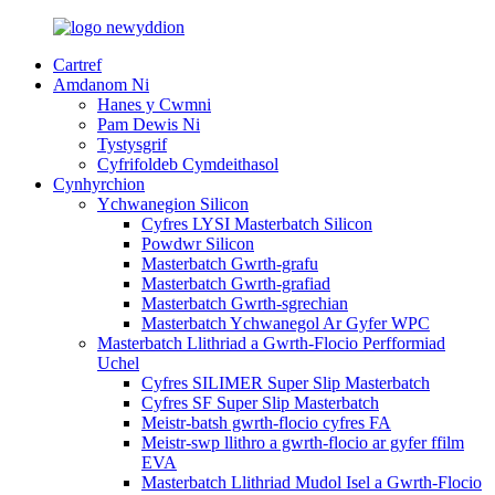
Cartref
Amdanom Ni
Hanes y Cwmni
Pam Dewis Ni
Tystysgrif
Cyfrifoldeb Cymdeithasol
Cynhyrchion
Ychwanegion Silicon
Cyfres LYSI Masterbatch Silicon
Powdwr Silicon
Masterbatch Gwrth-grafu
Masterbatch Gwrth-grafiad
Masterbatch Gwrth-sgrechian
Masterbatch Ychwanegol Ar Gyfer WPC
Masterbatch Llithriad a Gwrth-Flocio Perfformiad
Uchel
Cyfres SILIMER Super Slip Masterbatch
Cyfres SF Super Slip Masterbatch
Meistr-batsh gwrth-flocio cyfres FA
Meistr-swp llithro a gwrth-flocio ar gyfer ffilm
EVA
Masterbatch Llithriad Mudol Isel a Gwrth-Flocio