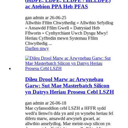
(HDPE, LDPE, LLDPE / mLLDPE)
ac Atebion PPA Heb PFAS
gan admin ar 26-06-25
Allwthio Ffilm Chwythedig » Allwthio Sefydlog
» Ansawdd Ffilm Gwell » Datrysiad Heb
Fflworin » Cynhyrchiant Uwch Dysgu Mwy!
Heriau Cyffredin mewn Systemau Ffilm
Chwythedig ...
Darllen mwy
Dileu Drool Marw ac Arwynebau
Garw: Sut Mae Masterbatch Silicon
yn Datrys Heriau Prosesu Cebl LSZH
gan admin ar 26-06-18
Mae cyfansoddion cebl LSZH a HFFR sydd
wedi'u llenwi'n dda yn aml yn wynebu heriau fel
diferu marw, ansawdd arwyneb gwael, ac
allwthio ansefydlog. Mae meistr-swp silicon yn