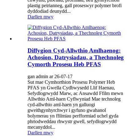
plastig peirianneg, gall proseswyr polymer brofi
dyddodiad deunydd...
Darllen mwy
Diffygion Cyd-Allwthio Amlhaenog:
Achosion, Datrysiadau, a Thechnoleg
Cymorth Prosesu Heb PFAS
gan admin ar 26-07-17
Sut mae Cymhorthion Prosesu Polymer Heb
PFAS yn Gwella Cydbwysedd Llif Haenau,
Sefydlogrwydd Marw, ac Ansawdd Ffilm mewn
Allwthio Aml-haen Cyflwyniad Mae technoleg
cyd-allwthio aml-haen yn galluogi
gweithgynhyrchwyr i gyfuno gwahanol
bolymerau yn ffilmiau perfformiad uchel gyda
phriodweddau rhwystr gwell, sefydlogrwydd
mecanyddol...
Darllen mwy