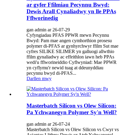
ar gyfer Ffilmiau Pecynnu Bwyd:
Dewis Arall Cynaliadwy yn lle PPAs
Fflworinedig
gan admin ar 26-07-29
Cyfyngiadau PFAS PPWR mewn Pecynnu
Bwyd: Pam mae angen cymhorthion prosesu
polymer di-PFAS ar gynhyrchwyr ffilm Sut mae
cyfres SILIKE SILIMER yn galluogi allwthio
ffilm gynaliadwy ac effeithlon iawn heb PPAs
wedi'u fflworineiddio Cyflwyniad: Mae PPWR
yn cyflymu'r newid tuag at ddeunyddiau
pecynnu bwyd di-PFAS...
Darllen mwy
Masterbatch Silicon vs Olew Silicon:
Pa Ychwanegyn Polymer Sy'n Well?
gan admin ar 26-07-24
Masterbatch Silicon vs Olew Silicon vs Cwyr vs
Asiantau Llithro: Dewis yr Ateb Ychwanegol