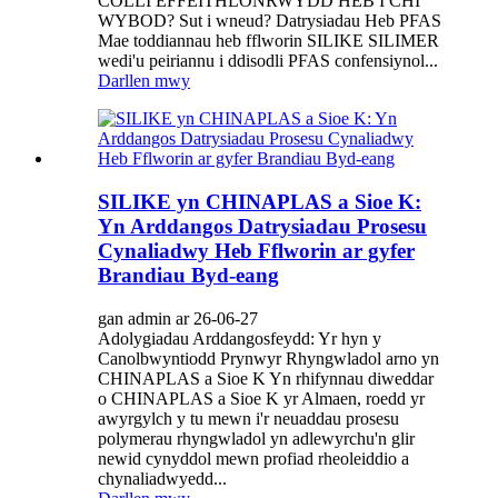
COLLI EFFEITHLONRWYDD HEB I CHI
WYBOD? Sut i wneud? Datrysiadau Heb PFAS
Mae toddiannau heb fflworin SILIKE SILIMER
wedi'u peiriannu i ddisodli PFAS confensiynol...
Darllen mwy
SILIKE yn CHINAPLAS a Sioe K:
Yn Arddangos Datrysiadau Prosesu
Cynaliadwy Heb Fflworin ar gyfer
Brandiau Byd-eang
gan admin ar 26-06-27
Adolygiadau Arddangosfeydd: Yr hyn y
Canolbwyntiodd Prynwyr Rhyngwladol arno yn
CHINAPLAS a Sioe K Yn rhifynnau diweddar
o CHINAPLAS a Sioe K yr Almaen, roedd yr
awyrgylch y tu mewn i'r neuaddau prosesu
polymerau rhyngwladol yn adlewyrchu'n glir
newid cynyddol mewn profiad rheoleiddio a
chynaliadwyedd...