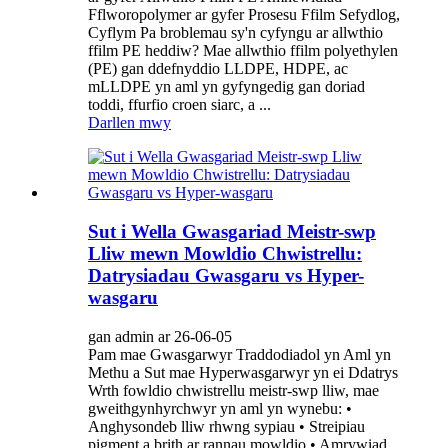
Fflworopolymer ar gyfer Prosesu Ffilm Sefydlog,
Cyflym Pa broblemau sy'n cyfyngu ar allwthio
ffilm PE heddiw? Mae allwthio ffilm polyethylen
(PE) gan ddefnyddio LLDPE, HDPE, ac
mLLDPE yn aml yn gyfyngedig gan doriad
toddi, ffurfio croen siarc, a ...
Darllen mwy
Sut i Wella Gwasgariad Meistr-swp
Lliw mewn Mowldio Chwistrellu:
Datrysiadau Gwasgaru vs Hyper-
wasgaru
gan admin ar 26-06-05
Pam mae Gwasgarwyr Traddodiadol yn Aml yn
Methu a Sut mae Hyperwasgarwyr yn ei Ddatrys
Wrth fowldio chwistrellu meistr-swp lliw, mae
gweithgynhyrchwyr yn aml yn wynebu: •
Anghysondeb lliw rhwng sypiau • Streipiau
pigment a brith ar rannau mowldio • Amrywiad