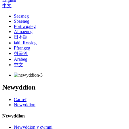
English
中文
Saesneg
Sbaeneg
Portiwgaleg
Almaeneg
日本語
iaith Rwsieg
Ffrangeg
한국인
Arabeg
中文
Newyddion
Cartref
Newyddion
Newyddion
Newyddion y cwmni