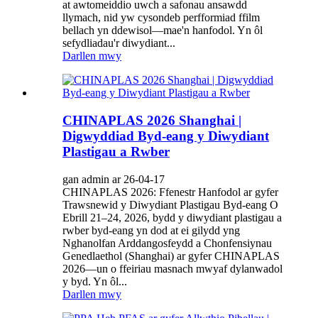
at awtomeiddio uwch a safonau ansawdd
llymach, nid yw cysondeb perfformiad ffilm
bellach yn ddewisol—mae'n hanfodol. Yn ôl
sefydliadau'r diwydiant...
Darllen mwy
CHINAPLAS 2026 Shanghai |
Digwyddiad Byd-eang y Diwydiant
Plastigau a Rwber
gan admin ar 26-04-17
CHINAPLAS 2026: Ffenestr Hanfodol ar gyfer
Trawsnewid y Diwydiant Plastigau Byd-eang O
Ebrill 21–24, 2026, bydd y diwydiant plastigau a
rwber byd-eang yn dod at ei gilydd yng
Nghanolfan Arddangosfeydd a Chonfensiynau
Genedlaethol (Shanghai) ar gyfer CHINAPLAS
2026—un o ffeiriau masnach mwyaf dylanwadol
y byd. Yn ôl...
Darllen mwy