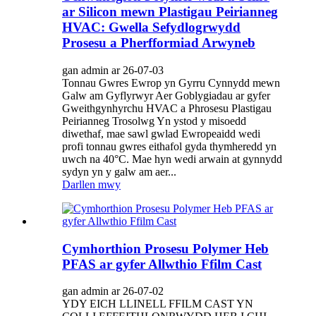
ar Silicon mewn Plastigau Peirianneg
HVAC: Gwella Sefydlogrwydd
Prosesu a Pherfformiad Arwyneb
gan admin ar 26-07-03
Tonnau Gwres Ewrop yn Gyrru Cynnydd mewn
Galw am Gyflyrwyr Aer Goblygiadau ar gyfer
Gweithgynhyrchu HVAC a Phrosesu Plastigau
Peirianneg Trosolwg Yn ystod y misoedd
diwethaf, mae sawl gwlad Ewropeaidd wedi
profi tonnau gwres eithafol gyda thymheredd yn
uwch na 40°C. Mae hyn wedi arwain at gynnydd
sydyn yn y galw am aer...
Darllen mwy
Cymhorthion Prosesu Polymer Heb
PFAS ar gyfer Allwthio Ffilm Cast
gan admin ar 26-07-02
YDY EICH LLINELL FFILM CAST YN