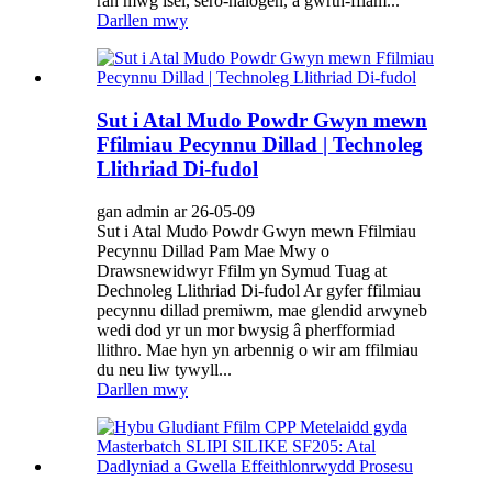
ran mwg isel, sero-halogen, a gwrth-fflam...
Darllen mwy
Sut i Atal Mudo Powdr Gwyn mewn
Ffilmiau Pecynnu Dillad | Technoleg
Llithriad Di-fudol
gan admin ar 26-05-09
Sut i Atal Mudo Powdr Gwyn mewn Ffilmiau
Pecynnu Dillad Pam Mae Mwy o
Drawsnewidwyr Ffilm yn Symud Tuag at
Dechnoleg Llithriad Di-fudol Ar gyfer ffilmiau
pecynnu dillad premiwm, mae glendid arwyneb
wedi dod yr un mor bwysig â pherfformiad
llithro. Mae hyn yn arbennig o wir am ffilmiau
du neu liw tywyll...
Darllen mwy