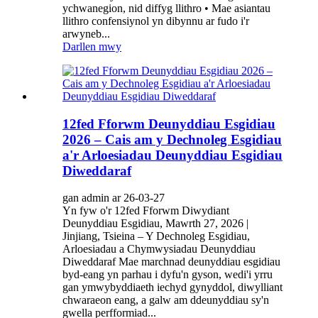
ychwanegion, nid diffyg llithro • Mae asiantau
llithro confensiynol yn dibynnu ar fudo i'r
arwyneb...
Darllen mwy
12fed Fforwm Deunyddiau Esgidiau
2026 – Cais am y Dechnoleg Esgidiau
a'r Arloesiadau Deunyddiau Esgidiau
Diweddaraf
gan admin ar 26-03-27
Yn fyw o'r 12fed Fforwm Diwydiant
Deunyddiau Esgidiau, Mawrth 27, 2026 |
Jinjiang, Tsieina – Y Dechnoleg Esgidiau,
Arloesiadau a Chymwysiadau Deunyddiau
Diweddaraf Mae marchnad deunyddiau esgidiau
byd-eang yn parhau i dyfu'n gyson, wedi'i yrru
gan ymwybyddiaeth iechyd gynyddol, diwylliant
chwaraeon eang, a galw am ddeunyddiau sy'n
gwella perfformiad...