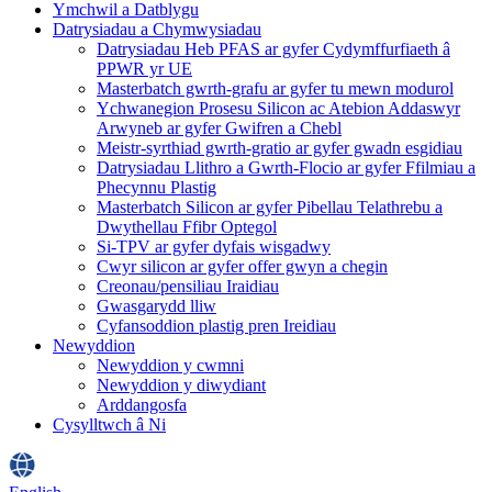
Ymchwil a Datblygu
Datrysiadau a Chymwysiadau
Datrysiadau Heb PFAS ar gyfer Cydymffurfiaeth â
PPWR yr UE
Masterbatch gwrth-grafu ar gyfer tu mewn modurol
Ychwanegion Prosesu Silicon ac Atebion Addaswyr
Arwyneb ar gyfer Gwifren a Chebl
Meistr-syrthiad gwrth-gratio ar gyfer gwadn esgidiau
Datrysiadau Llithro a Gwrth-Flocio ar gyfer Ffilmiau a
Phecynnu Plastig
Masterbatch Silicon ar gyfer Pibellau Telathrebu a
Dwythellau Ffibr Optegol
Si-TPV ar gyfer dyfais wisgadwy
Cwyr silicon ar gyfer offer gwyn a chegin
Creonau/pensiliau Iraidiau
Gwasgarydd lliw
Cyfansoddion plastig pren Ireidiau
Newyddion
Newyddion y cwmni
Newyddion y diwydiant
Arddangosfa
Cysylltwch â Ni