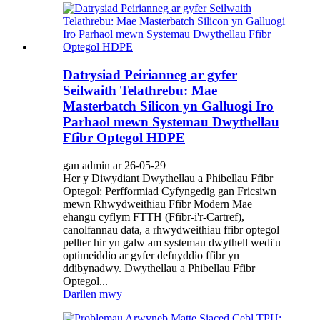
Datrysiad Peirianneg ar gyfer
Seilwaith Telathrebu: Mae
Masterbatch Silicon yn Galluogi Iro
Parhaol mewn Systemau Dwythellau
Ffibr Optegol HDPE
gan admin ar 26-05-29
Her y Diwydiant Dwythellau a Phibellau Ffibr
Optegol: Perfformiad Cyfyngedig gan Fricsiwn
mewn Rhwydweithiau Ffibr Modern Mae
ehangu cyflym FTTH (Ffibr-i'r-Cartref),
canolfannau data, a rhwydweithiau ffibr optegol
pellter hir yn galw am systemau dwythell wedi'u
optimeiddio ar gyfer defnyddio ffibr yn
ddibynadwy. Dwythellau a Phibellau Ffibr
Optegol...
Darllen mwy