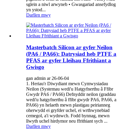
sglein a niwl arwyneb • Gwasgariad ansefydlog
yn ystod...
Darllen mwy
Masterbatch Silicon ar gyfer Neilon
(PA6 / PA66): Datrysiad heb PTFE a
PFAS ar gyfer Lleihau Ffrithiant a
Gwisgo
gan admin ar 26-06-04
1. Heriau'r Diwydiant mewn Cymwysiadau
Neilon (Systemau wedi'u Hatgyfnerthu â Ffibr
Gwydr PA6 / PA66) Defnyddir neilon (graddau
wedi'u hatgyfnerthu â ffibr gwydr PA6, PA66, a
PA66) yn helaeth mewn plastigau peirianneg
oherwydd ei gryfder uchel, ei wrthwynebiad
cemegol, a'i wydnwch. Fodd bynnag, mewn
llwyth uchel hirdymor neu ffrithiant sych ...
Darllen mwy