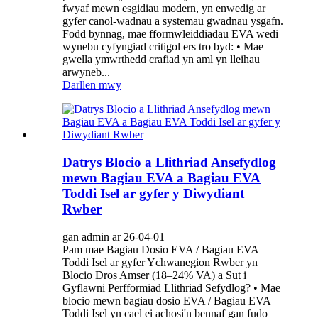
fwyaf mewn esgidiau modern, yn enwedig ar
gyfer canol-wadnau a systemau gwadnau ysgafn.
Fodd bynnag, mae fformwleiddiadau EVA wedi
wynebu cyfyngiad critigol ers tro byd: • Mae
gwella ymwrthedd crafiad yn aml yn lleihau
arwyneb...
Darllen mwy
Datrys Blocio a Llithriad Ansefydlog
mewn Bagiau EVA a Bagiau EVA
Toddi Isel ar gyfer y Diwydiant
Rwber
gan admin ar 26-04-01
Pam mae Bagiau Dosio EVA / Bagiau EVA
Toddi Isel ar gyfer Ychwanegion Rwber yn
Blocio Dros Amser (18–24% VA) a Sut i
Gyflawni Perfformiad Llithriad Sefydlog? • Mae
blocio mewn bagiau dosio EVA / Bagiau EVA
Toddi Isel yn cael ei achosi'n bennaf gan fudo