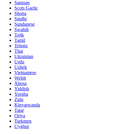
Samoan
Scots Gaelic
Shona
Sindhi
Sundanese
Swahili
Tajik
Tamil
Telugu
Thai
Ukrainian
Urdu
Uzbek
Vietnamese
Welsh
Xhosa
Yiddish
Yoruba
Zulu
Kinyarwanda
Tatar
Oriya
Turkmen
Uyghur