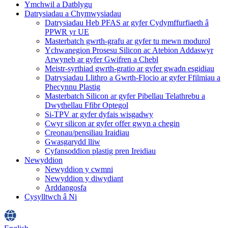
Ymchwil a Datblygu
Datrysiadau a Chymwysiadau
Datrysiadau Heb PFAS ar gyfer Cydymffurfiaeth â
PPWR yr UE
Masterbatch gwrth-grafu ar gyfer tu mewn modurol
Ychwanegion Prosesu Silicon ac Atebion Addaswyr
Arwyneb ar gyfer Gwifren a Chebl
Meistr-syrthiad gwrth-gratio ar gyfer gwadn esgidiau
Datrysiadau Llithro a Gwrth-Flocio ar gyfer Ffilmiau a
Phecynnu Plastig
Masterbatch Silicon ar gyfer Pibellau Telathrebu a
Dwythellau Ffibr Optegol
Si-TPV ar gyfer dyfais wisgadwy
Cwyr silicon ar gyfer offer gwyn a chegin
Creonau/pensiliau Iraidiau
Gwasgarydd lliw
Cyfansoddion plastig pren Ireidiau
Newyddion
Newyddion y cwmni
Newyddion y diwydiant
Arddangosfa
Cysylltwch â Ni