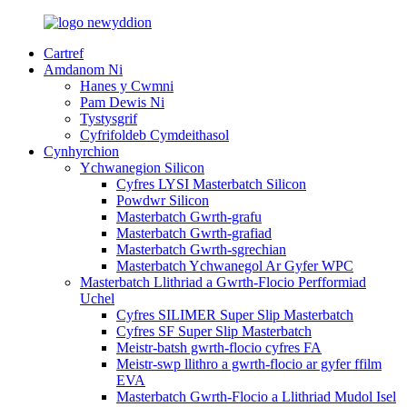
Cartref
Amdanom Ni
Hanes y Cwmni
Pam Dewis Ni
Tystysgrif
Cyfrifoldeb Cymdeithasol
Cynhyrchion
Ychwanegion Silicon
Cyfres LYSI Masterbatch Silicon
Powdwr Silicon
Masterbatch Gwrth-grafu
Masterbatch Gwrth-grafiad
Masterbatch Gwrth-sgrechian
Masterbatch Ychwanegol Ar Gyfer WPC
Masterbatch Llithriad a Gwrth-Flocio Perfformiad
Uchel
Cyfres SILIMER Super Slip Masterbatch
Cyfres SF Super Slip Masterbatch
Meistr-batsh gwrth-flocio cyfres FA
Meistr-swp llithro a gwrth-flocio ar gyfer ffilm
EVA
Masterbatch Gwrth-Flocio a Llithriad Mudol Isel