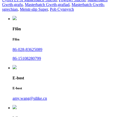
Gwrth-grafu
,
Masterbatch Gwrth-grafiad
,
Masterbatch Gwrth-
sgrechian
,
Meistr-slip Super
,
Pob Cynnyrch
Ffôn
Ffôn
86-028-83625089
86-15108280799
E-bost
E-bost
amy.wang@silike.cn