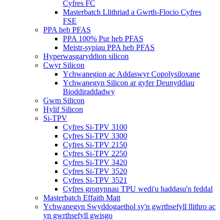
Cyfres FC
Masterbatch Llithriad a Gwrth-Flocio Cyfres
FSE
PPA heb PFAS
PPA 100% Pur heb PFAS
Meistr-sypiau PPA heb PFAS
Hyperwasgaryddion silicon
Cwyr Silicon
Ychwanegion ac Addaswyr Copolysiloxane
Ychwanegyn Silicon ar gyfer Deunyddiau
Bioddiraddadwy
Gwm Silicon
Hylif Silicon
Si-TPV
Cyfres Si-TPV 3100
Cyfres Si-TPV 3300
Cyfres Si-TPV 2150
Cyfres Si-TPV 2250
Cyfres Si-TPV 3420
Cyfres Si-TPV 3520
Cyfres Si-TPV 3521
Cyfres gronynnau TPU wedi'u haddasu'n feddal
Masterbatch Effaith Matt
Ychwanegyn Swyddogaethol sy'n gwrthsefyll llithro ac
yn gwrthsefyll gwisgo