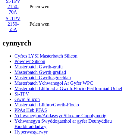
Si-TPV
2150-
Pelen wen
70A
Si-TPV
2150-
Pelen wen
55A
cynnyrch
Cyfres LYSI Masterbatch Silicon
Powdwr Silicon
Masterbatch Gwrth-grafu
Masterbatch Gwrth-grafiad
Masterbatch Gwrth-sgrechian
Masterbatch Ychwanegol Ar Gyfer WPC
Masterbatch Llithriad a Gwrth-Flocio Perfformiad Uchel
Si-TPV
Gwm Silicon
Masterbatch Llithro/Gwrth-Flocio
PPAs Heb PFAS
Ychwanegion/Addaswyr Siloxane Copolymerig
Ychwanegyn Swyddogaethol ar gyfer Deunyddiau
Bioddiraddadwy
Hyperwasgarwyr