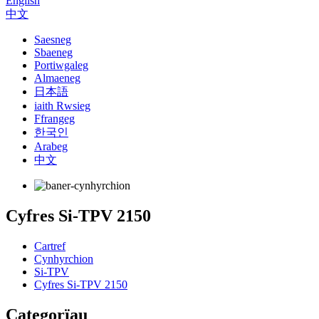
English
中文
Saesneg
Sbaeneg
Portiwgaleg
Almaeneg
日本語
iaith Rwsieg
Ffrangeg
한국인
Arabeg
中文
Cyfres Si-TPV 2150
Cartref
Cynhyrchion
Si-TPV
Cyfres Si-TPV 2150
Categorïau