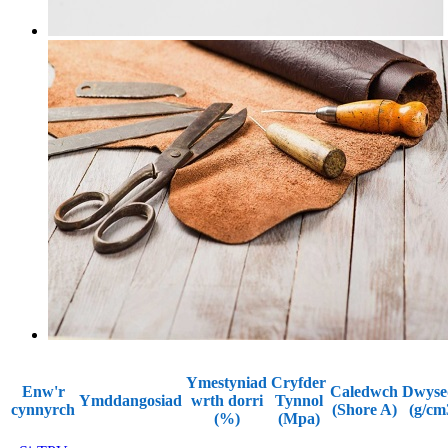
Ymestyniad
Cryfder
Enw'r
Caledwch
Dwyse
Ymddangosiad
wrth dorri
Tynnol
cynnyrch
(Shore A)
(g/cm
(%)
(Mpa)