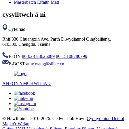
Masterbatch Effaith Matt
cysylltwch â ni
Cyfeiriad
Rhif 336 Chuangxin Ave, Parth Diwydiannol Qingbaijiang,
610300, Chengdu, Tsieina.
FFÔN
86-028-83625089
86-15108280799
E-BOST
amy.wang@silike.cn
ANFON YMCHWILIAD
© Hawlfraint - 2010-2026: Cedwir Pob Hawl.
Cynhyrchion Dethol
-
Map o'r Wefan
Cyfres LYSI Masterbatch Silicon
,
Powdwr Silicon
,
Masterbatch