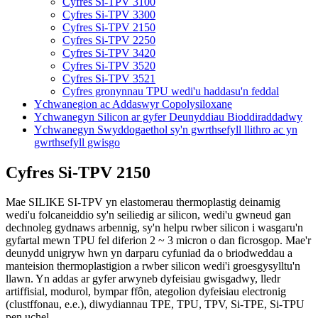
Cyfres Si-TPV 3100
Cyfres Si-TPV 3300
Cyfres Si-TPV 2150
Cyfres Si-TPV 2250
Cyfres Si-TPV 3420
Cyfres Si-TPV 3520
Cyfres Si-TPV 3521
Cyfres gronynnau TPU wedi'u haddasu'n feddal
Ychwanegion ac Addaswyr Copolysiloxane
Ychwanegyn Silicon ar gyfer Deunyddiau Bioddiraddadwy
Ychwanegyn Swyddogaethol sy'n gwrthsefyll llithro ac yn
gwrthsefyll gwisgo
Cyfres Si-TPV 2150
Mae SILIKE SI-TPV yn elastomerau thermoplastig deinamig
wedi'u folcaneiddio sy'n seiliedig ar silicon, wedi'u gwneud gan
dechnoleg gydnaws arbennig, sy'n helpu rwber silicon i wasgaru'n
gyfartal mewn TPU fel diferion 2 ~ 3 micron o dan ficrosgop. Mae'r
deunydd unigryw hwn yn darparu cyfuniad da o briodweddau a
manteision thermoplastigion a rwber silicon wedi'i groesgysylltu'n
llawn. Yn addas ar gyfer arwyneb dyfeisiau gwisgadwy, lledr
artiffisial, modurol, bympar ffôn, ategolion dyfeisiau electronig
(clustffonau, e.e.), diwydiannau TPE, TPU, TPV, Si-TPE, Si-TPU
pen uchel...