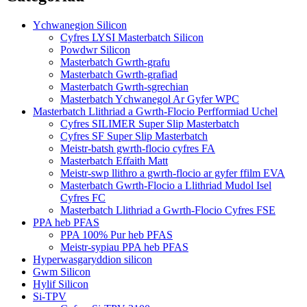
Ychwanegion Silicon
Cyfres LYSI Masterbatch Silicon
Powdwr Silicon
Masterbatch Gwrth-grafu
Masterbatch Gwrth-grafiad
Masterbatch Gwrth-sgrechian
Masterbatch Ychwanegol Ar Gyfer WPC
Masterbatch Llithriad a Gwrth-Flocio Perfformiad Uchel
Cyfres SILIMER Super Slip Masterbatch
Cyfres SF Super Slip Masterbatch
Meistr-batsh gwrth-flocio cyfres FA
Masterbatch Effaith Matt
Meistr-swp llithro a gwrth-flocio ar gyfer ffilm EVA
Masterbatch Gwrth-Flocio a Llithriad Mudol Isel
Cyfres FC
Masterbatch Llithriad a Gwrth-Flocio Cyfres FSE
PPA heb PFAS
PPA 100% Pur heb PFAS
Meistr-sypiau PPA heb PFAS
Hyperwasgaryddion silicon
Gwm Silicon
Hylif Silicon
Si-TPV