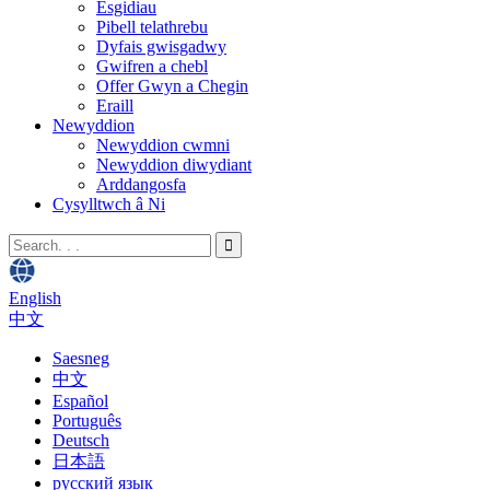
Esgidiau
Pibell telathrebu
Dyfais gwisgadwy
Gwifren a chebl
Offer Gwyn a Chegin
Eraill
Newyddion
Newyddion cwmni
Newyddion diwydiant
Arddangosfa
Cysylltwch â Ni
English
中文
Saesneg
中文
Español
Português
Deutsch
日本語
русский язык