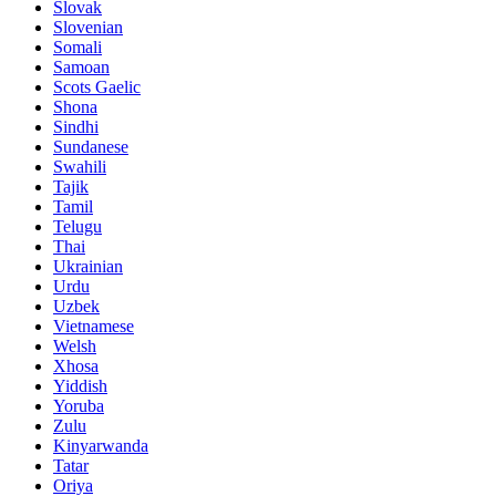
Slovak
Slovenian
Somali
Samoan
Scots Gaelic
Shona
Sindhi
Sundanese
Swahili
Tajik
Tamil
Telugu
Thai
Ukrainian
Urdu
Uzbek
Vietnamese
Welsh
Xhosa
Yiddish
Yoruba
Zulu
Kinyarwanda
Tatar
Oriya