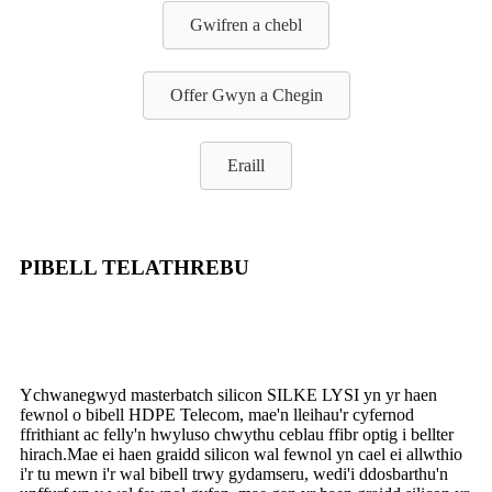
Gwifren a chebl
Offer Gwyn a Chegin
Eraill
PIBELL TELATHREBU
Ychwanegwyd masterbatch silicon SILKE LYSI yn yr haen
fewnol o bibell HDPE Telecom, mae'n lleihau'r cyfernod
ffrithiant ac felly'n hwyluso chwythu ceblau ffibr optig i bellter
hirach.Mae ei haen graidd silicon wal fewnol yn cael ei allwthio
i'r tu mewn i'r wal bibell trwy gydamseru, wedi'i ddosbarthu'n