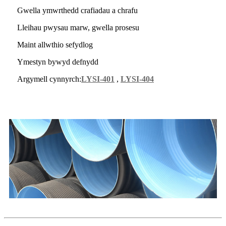
Gwella ymwrthedd crafiadau a chrafu
Lleihau pwysau marw, gwella prosesu
Maint allwthio sefydlog
Ymestyn bywyd defnydd
Argymell cynnyrch:
LYSI-401
,
LYSI-404