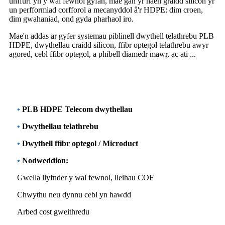
unffurf yn y wal fewnol gyfan, mae gan yr haen graidd silicon yr
un perfformiad corfforol a mecanyddol â'r HDPE: dim croen,
dim gwahaniad, ond gyda pharhaol iro.
Mae'n addas ar gyfer systemau piblinell dwythell telathrebu PLB
HDPE, dwythellau craidd silicon, ffibr optegol telathrebu awyr
agored, cebl ffibr optegol, a phibell diamedr mawr, ac ati ...
•
PLB HDPE Telecom dwythellau
•
Dwythellau telathrebu
•
Dwythell ffibr optegol / Microduct
•
Nodweddion:
Gwella llyfnder y wal fewnol, lleihau COF
Chwythu neu dynnu cebl yn hawdd
Arbed cost gweithredu