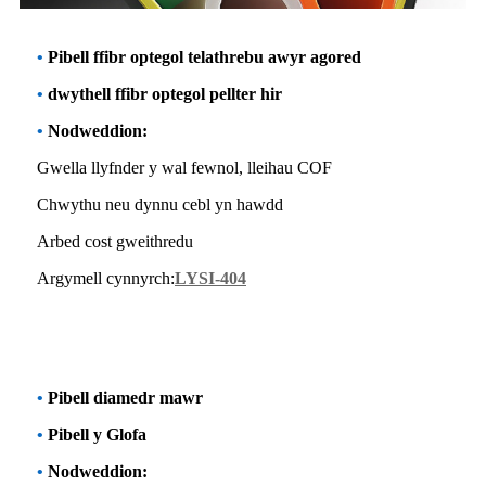
•
Pibell ffibr optegol telathrebu awyr agored
•
dwythell ffibr optegol pellter hir
•
Nodweddion:
Gwella llyfnder y wal fewnol, lleihau COF
Chwythu neu dynnu cebl yn hawdd
Arbed cost gweithredu
Argymell cynnyrch:
LYSI-404
•
Pibell diamedr mawr
•
Pibell y Glofa
•
Nodweddion: