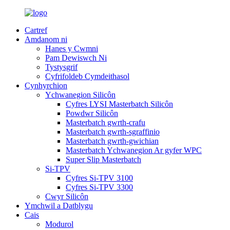
Cartref
Amdanom ni
Hanes y Cwmni
Pam Dewiswch Ni
Tystysgrif
Cyfrifoldeb Cymdeithasol
Cynhyrchion
Ychwanegion Silicôn
Cyfres LYSI Masterbatch Silicôn
Powdwr Silicôn
Masterbatch gwrth-crafu
Masterbatch gwrth-sgraffinio
Masterbatch gwrth-gwichian
Masterbatch Ychwanegion Ar gyfer WPC
Super Slip Masterbatch
Si-TPV
Cyfres Si-TPV 3100
Cyfres Si-TPV 3300
Cwyr Silicôn
Ymchwil a Datblygu
Cais
Modurol