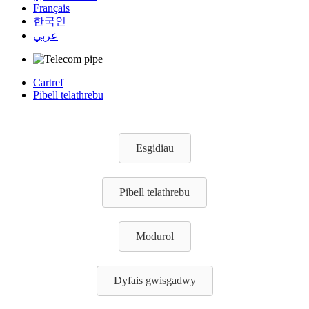
Français
한국인
عربي
Cartref
Pibell telathrebu
Esgidiau
Pibell telathrebu
Modurol
Dyfais gwisgadwy