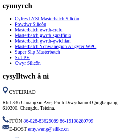
cynnyrch
Cyfres LYSI Masterbatch Silicôn
Powdwr Silicôn
Masterbatch gwrth-crafu
Masterbatch gwrth-sgraffinio
Masterbatch gwrth-gwichian
Masterbatch Ychwanegion Ar gyfer WPC
Super Slip Masterbatch
Si-TPV
Cwyr Silicôn
cysylltwch â ni
CYFEIRIAD
Rhif 336 Chuangxin Ave, Parth Diwydiannol Qingbaijiang,
610300, Chengdu, Tsieina.
FFÔN
86-028-83625089
86-15108280799
E-BOST
amy.wang@silike.cn